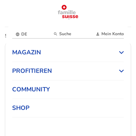
Suche
Mein Konto
DE
Startseite
Magazin
MAGAZIN
PROFITIEREN
COMMUNITY
SHOP