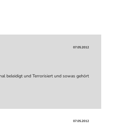
07.05.2012
nal beleidigt und Terrorisiert und sowas gehört
07.05.2012