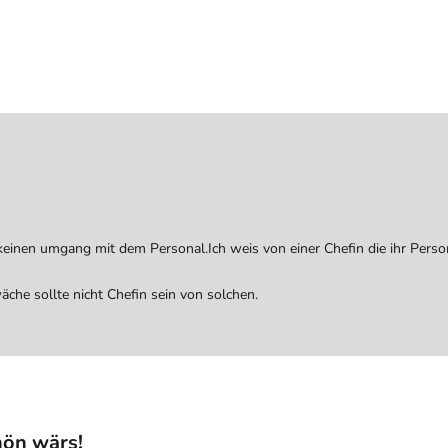
 keinen umgang mit dem Personal.Ich weis von einer Chefin die ihr Perso
che sollte nicht Chefin sein von solchen.
chön wärs!