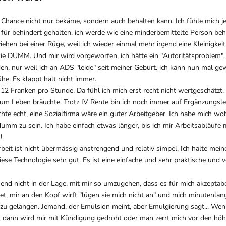
e Chance nicht nur bekäme, sondern auch behalten kann. Ich fühle mich j
e für behindert gehalten, ich werde wie eine minderbemittelte Person b
ziehen bei einer Rüge, weil ich wieder einmal mehr irgend eine Kleinigke
ie DUMM. Und mir wird vorgeworfen, ich hätte ein "Autoritätsproblem". w
en, nur weil ich an ADS "leide" seit meiner Geburt. ich kann nun mal 
he. Es klappt halt nicht immer.
 12 Franken pro Stunde. Da fühl ich mich erst recht nicht wertgeschätzt
 zum Leben bräuchte. Trotz IV Rente bin ich noch immer auf Ergänzungsl
hte echt, eine Sozialfirma wäre ein guter Arbeitgeber. Ich habe mich wohl
mm zu sein. Ich habe einfach etwas länger, bis ich mir Arbeitsabläufe
!
eit ist nicht übermässig anstrengend und relativ simpel. Ich halte mein
ese Technologie sehr gut. Es ist eine einfache und sehr praktische und 
end nicht in der Lage, mit mir so umzugehen, dass es für mich akzepta
et, mir an den Kopf wirft "lügen sie mich nicht an" und mich minutenlang
 zu gelangen. Jemand, der Emulsion meint, aber Emulgierung sagt... Wen
e, dann wird mir mit Kündigung gedroht oder man zerrt mich vor den hö