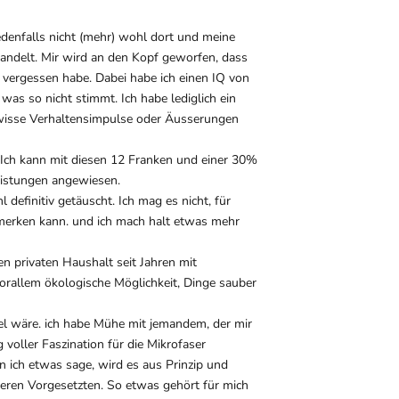
edenfalls nicht (mehr) wohl dort und meine
ehandelt. Mir wird an den Kopf geworfen, dass
it vergessen habe. Dabei habe ich einen IQ von
as so nicht stimmt. Ich habe lediglich ein
gewisse Verhaltensimpulse oder Äusserungen
. Ich kann mit diesen 12 Franken und einer 30%
eistungen angewiesen.
 definitiv getäuscht. Ich mag es nicht, für
 merken kann. und ich mach halt etwas mehr
en privaten Haushalt seit Jahren mit
vorallem ökologische Möglichkeit, Dinge sauber
bel wäre. ich habe Mühe mit jemandem, der mir
 voller Faszination für die Mikrofaser
n ich etwas sage, wird es aus Prinzip und
heren Vorgesetzten. So etwas gehört für mich