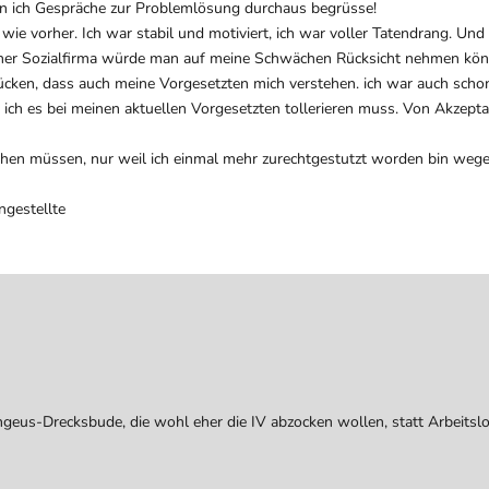
nn ich Gespräche zur Problemlösung durchaus begrüsse!
wie vorher. Ich war stabil und motiviert, ich war voller Tatendrang. Und 
 einer Sozialfirma würde man auf meine Schwächen Rücksicht nehmen könn
ücken, dass auch meine Vorgesetzten mich verstehen. ich war auch schon 
 ich es bei meinen aktuellen Vorgesetzten tollerieren muss. Von Akzepta
en müssen, nur weil ich einmal mehr zurechtgestutzt worden bin wegen 
ngestellte
ngeus-Drecksbude, die wohl eher die IV abzocken wollen, statt Arbeitslos