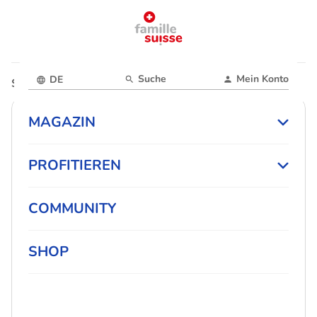
Suche
Mein Konto
DE
Startseite
Magazin
MAGAZIN
PROFITIEREN
COMMUNITY
SHOP