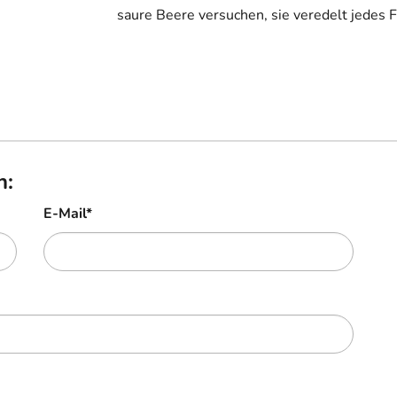
saure Beere versuchen, sie veredelt jedes F
n:
E-Mail
*