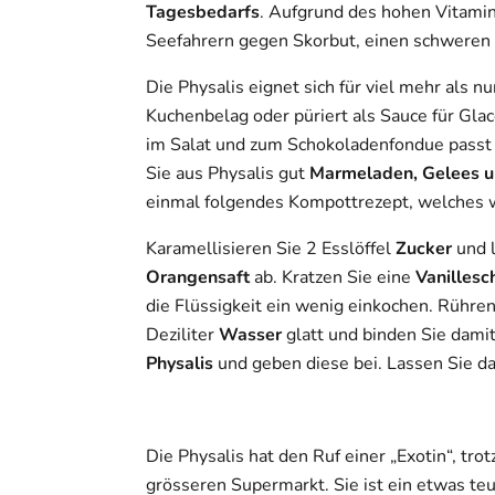
Tagesbedarfs
. Aufgrund des hohen Vitamin
Seefahrern gegen Skorbut, einen schweren
Die Physalis eignet sich für viel mehr als n
Kuchenbelag oder püriert als Sauce für Glac
im Salat und zum Schokoladenfondue passt 
Sie aus Physalis gut
Marmeladen, Gelees 
einmal folgendes Kompottrezept, welches w
Karamellisieren Sie 2 Esslöffel
Zucker
und 
Orangensaft
ab. Kratzen Sie eine
Vanilles
die Flüssigkeit ein wenig einkochen. Rühren
Deziliter
Wasser
glatt und binden Sie dami
Physalis
und geben diese bei. Lassen Sie d
Die Physalis hat den Ruf einer „Exotin“, tro
grösseren Supermarkt. Sie ist ein etwas teu