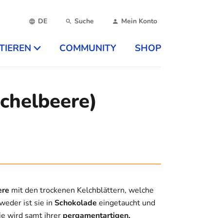
DE
Suche
Mein Konto
TIEREN
COMMUNITY
SHOP
achelbeere)
ere
mit den trockenen Kelchblättern, welche
weder ist sie in
Schokolade
eingetaucht und
ie wird samt ihrer
pergamentartigen,