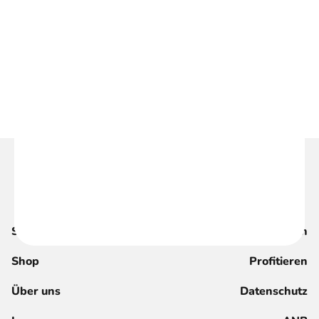
Suche
Magazin
Shop
Profitieren
Über uns
Datenschutz