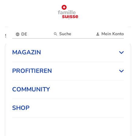
Suche
Mein Konto
DE
Startseite
Magazin
MAGAZIN
PROFITIEREN
COMMUNITY
SHOP