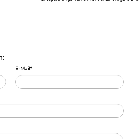
n:
E-Mail
*