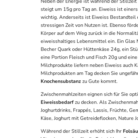
Neben der Energie ist während der Stillzeit
steigt um 15g pro Tag an. Eiweiss ist einers
wichtig. Anderseits ist Eiweiss Bestandteil
stressigen Zeit von Nutzen ist. Ebenso förd
Körper auf dem Weg zurück in die Normalitä
eiweisshaltiges Lebensmittel ein. Ein Glas M
Becher Quark oder Hüttenkäse 24g, ein Stü
eine Portion Fleisch und Fisch 20g und ein
Milchprodukte liefern neben Eiweiss auch K
Milchprodukten am Tag decken Sie ungefähr
Knochensubstanz
zu Gute kommt.
Zwischenmahlzeiten eignen sich für Sie op
Eiweissbedarf
zu decken. Als Zwischenmah
Joghurtdrinks, Frappés, Lassis, Früchte, Ge
Käse, Joghurt mit Getreideflocken, Nature 
Während der Stillzeit erhöht sich Ihr
Folsäu