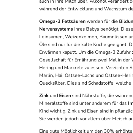
auch in Ihre Milch über. Alkohol verändert
während der Entwicklung und Wachstum der 
Omega-3 Fettsäuren
werden für die
Bildu
Nervensystems
Ihres Babys benötigt. Diese
Leinsamen, Weizenkeimen, Baumnüssen und 
Öle sind nur für die kalte Küche geeignet.
Erwärmen kaputt. Um die Omega-3 Zufuhr zu
Gesellschaft für Ernährung zwei Mal in der 
Hering und Markrele zu essen. Verzichten Si
Marlin, Hai, Ostsee-Lachs und Ostsee-Herin
Quecksilber. Dies sind Schadstoffe, welche
Zink
und
Eisen
sind Nährstoffe, die während
Mineralstoffe sind unter anderem für das
I
Kind wichtig. Zink und Eisen sind in pflanzl
Sie werden jedoch vor allem über Fleisch
Eine gute Möglichkeit um den 30% erhöhten 