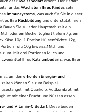
 auch der
Eiweissbedarf
erhöht. Der Bedarf
eits für das
Wachstum Ihres Kindes
sehr
 des
Immunsystems
, was auch für Sie in dieser
ert es Ihre
Rückbildung
und unterstützt Ihren
t.Bauen Sie zu jeder Hauptmahlzeit ein
ilch oder ein Becher Joghurt liefern 7g, ein
ck Käse 10g, 1 Portion Hülsenfrüchte 12g,
e Portion Tofu 10g Eiweiss.Milch und
alzium. Mit drei Portionen Milch und
 zweidrittel Ihres
Kalziumbedarfs
, was Ihrer
timal, um den
erhöhten Energie- und
lzeiten können Sie zum Beispiel
müsestängeli mit Quarkdip, Vollkornbrot mit
Joghurt mit einer Frucht und Nüssen essen.
re- und Vitamin-C Bedarf
. Diese beiden