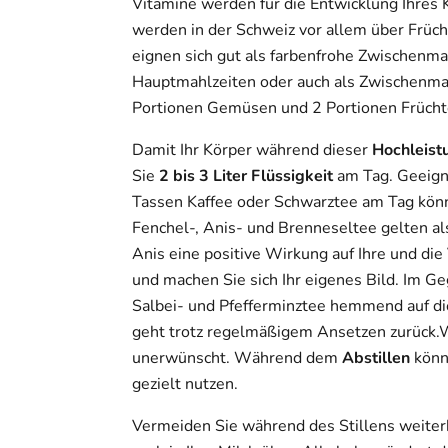
Vitamine werden für die Entwicklung Ihres 
werden in der Schweiz vor allem über Frü
eignen sich gut als farbenfrohe Zwischenm
Hauptmahlzeiten oder auch als Zwischenmah
Portionen Gemüsen und 2 Portionen Frücht
Damit Ihr Körper während dieser
Hochleist
Sie
2 bis 3 Liter Flüssigkeit
am Tag. Geeign
Tassen Kaffee oder Schwarztee am Tag kön
Fenchel-, Anis- und Brenneseltee gelten a
Anis eine positive Wirkung auf Ihre und die
und machen Sie sich Ihr eigenes Bild. Im G
Salbei- und Pfefferminztee hemmend auf die
geht trotz regelmäßigem Ansetzen zurück.W
unerwünscht. Während dem
Abstillen
könn
gezielt nutzen.
Vermeiden Sie während des Stillens weite