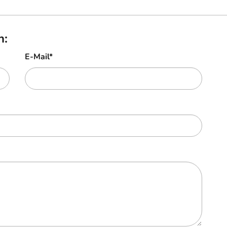
n:
E-Mail
*