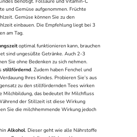
Kindes benötigt. Folsäure und Vitamin-C
chte und Gemüse aufgenommen. Früchte
ahlzeit. Gemüse können Sie zu den
lzeit einbauen. Die Empfehlung liegt bei 3
en am Tag.
ungszeit
optimal funktionieren kann, brauchen
et sind ungesüßte Getränke. Auch 2-3
nen Sie ohne Bedenken zu sich nehmen.
ls
stillfördernd
. Zudem haben Fenchel und
 Verdauung Ihres Kindes. Probieren Sie’s aus
egensatz zu den stillfördernden Tees wirken
 Milchbildung, das bedeutet Ihr Milchfluss
ährend der Stillzeit ist diese Wirkung
en Sie die milchhemmende Wirkung jedoch
rhin
Alkohol
. Dieser geht wie alle Nährstoffe