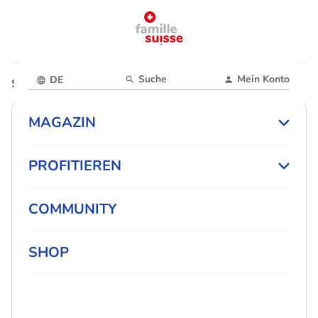
Suche
Mein Konto
DE
Startseite
Magazin
MAGAZIN
PROFITIEREN
COMMUNITY
SHOP