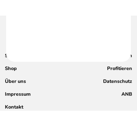
Suche
Magazin
Shop
Profitieren
Über uns
Datenschutz
Impressum
ANB
Kontakt
Jetzt registrieren