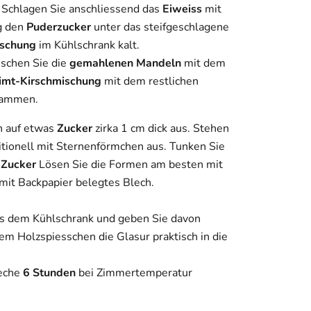
 Schlagen Sie anschliessend das
Eiweiss
mit
ig den
Puderzucker
unter das steifgeschlagene
ischung
im Kühlschrank kalt.
schen Sie die
gemahlenen Mandeln
mit dem
imt-Kirschmischung
mit dem restlichen
usammen.
hn auf etwas
Zucker
zirka 1 cm dick aus. Stehen
itionell mit Sternenförmchen aus. Tunken Sie
s
Zucker
Lösen Sie die Formen am besten mit
 mit Backpapier belegtes Blech.
s dem Kühlschrank und geben Sie davon
em Holzspiesschen die Glasur praktisch in die
leche
6 Stunden
bei Zimmertemperatur