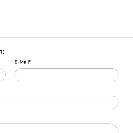
n:
E-Mail
*