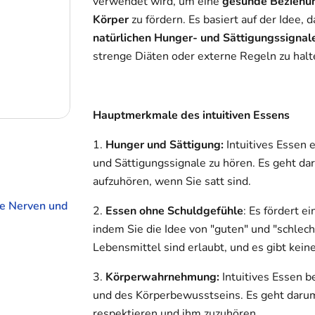
verwendet wird, um eine
gesunde Beziehun
Körper
zu fördern. Es basiert auf der Idee, 
natürlichen Hunger- und Sättigungssignal
strenge Diäten oder externe Regeln zu hal
Hauptmerkmale des intuitiven Essens
1.
Hunger und Sättigung:
Intuitives Essen 
und Sättigungssignale zu hören. Es geht d
aufzuhören, wenn Sie satt sind.
ke Nerven und
2.
Essen ohne Schuldgefühle
: Es fördert e
indem Sie die Idee von "guten" und "schlec
Lebensmittel sind erlaubt, und es gibt kein
3.
Körperwahrnehmung:
Intuitives Essen 
und des Körperbewusstseins. Es geht darum
respektieren und ihm zuzuhören.