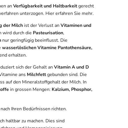
hen an
Verfügbarkeit und Haltbarkeit
gerecht
verfahren unterzogen. Hier erfahren Sie mehr.
 der Milch
ist der Verlust an
Vitaminen und
h wird durch die
Pasteurisation
,
n
nur geringfügig beeinflusst. Die
e
wasserlöslichen Vitamine Pantothensäure,
end erhalten.
eduziert sich der Gehalt an
Vitamin A und D
 Vitamine ans
Milchfett
gebunden sind. Die
s auf den Mineralstoffgehalt der Milch. In
toffe
in grossen Mengen:
Kalzium, Phosphor,
nach Ihren Bedürfnissen richten.
lch haltbar zu machen. Dies sind