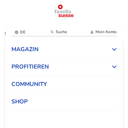
Suche
Mein Konto
DE
Startseite
Magazin
MAGAZIN
PROFITIEREN
COMMUNITY
SHOP