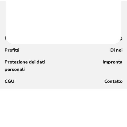
Rivista
Shop
Profitti
Di noi
Protezione dei dati
Impronta
personali
CGU
Contatto
Registrati ora
Accesso per i membri