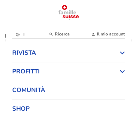
Ricerca
Il mio account
IT
Home
Profitti
Finanze & assicurazione
RIVISTA
PROFITTI
COMUNITÀ
SHOP