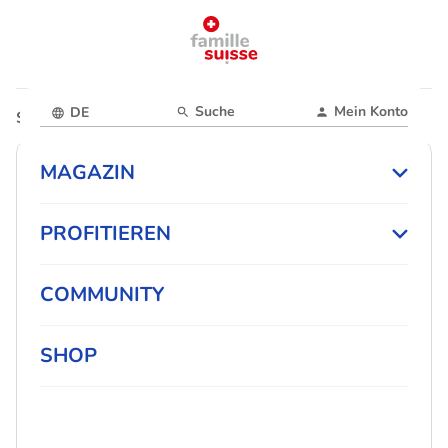
Suche
Mein Konto
DE
Startseite
Magazin
Essen und Kochen
MAGAZIN
PROFITIEREN
COMMUNITY
SHOP