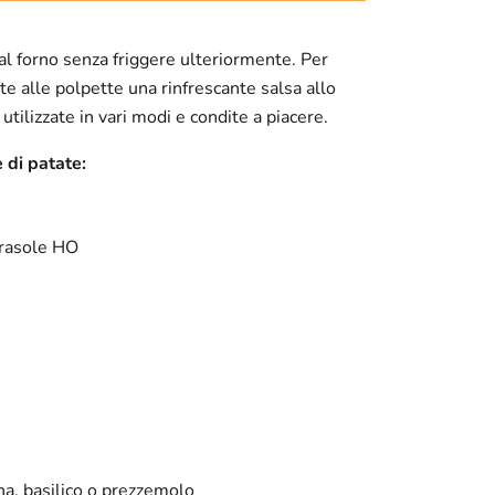
al forno senza friggere ulteriormente. Per
e alle polpette una rinfrescante salsa allo
tilizzate in vari modi e condite a piacere.
 di patate:
girasole HO
na, basilico o prezzemolo