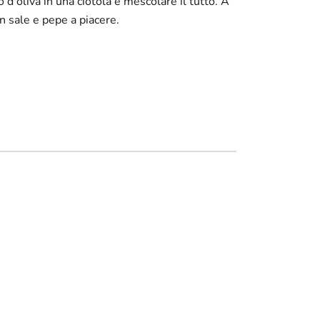
io d'oliva in una ciotola e mescolare il tutto. A
n sale e pepe a piacere.