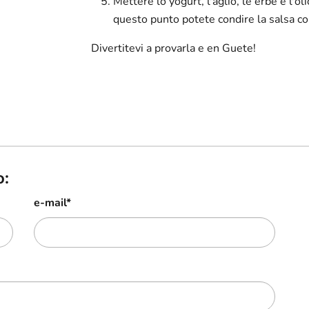
Mettere lo yogurt, l'aglio, le erbe e l'ol
questo punto potete condire la salsa co
Divertitevi a provarla e en Guete!
o:
e-mail
*