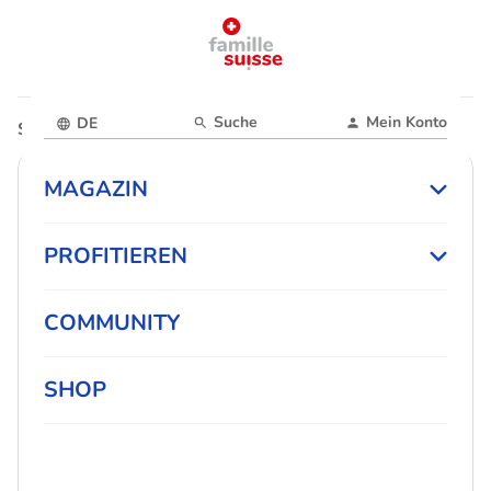
Suche
Mein Konto
DE
Startseite
Magazin
Essen und Kochen
MAGAZIN
PROFITIEREN
COMMUNITY
SHOP