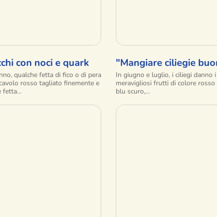
chi con noci e quark
"Mangiare ciliegie bu
nno, qualche fetta di fico o di pera
In giugno e luglio, i ciliegi danno i
 cavolo rosso tagliato finemente e
meravigliosi frutti di colore rosso 
 fetta…
blu scuro,…