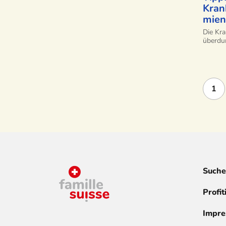
Kran
mien
Die Kra
überdur
1
Suche
Profit
Impr